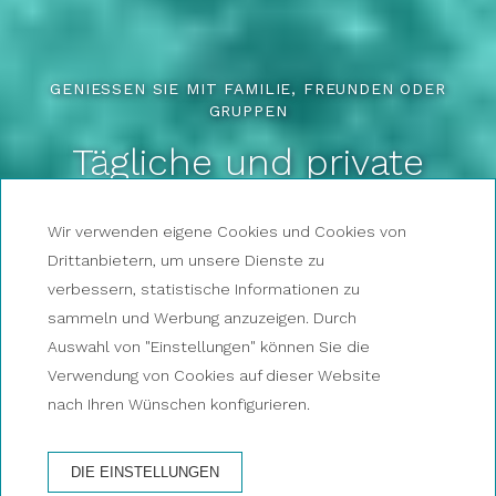
GENIESSEN SIE MIT FAMILIE, FREUNDEN ODER G
RUPPEN
Tägliche und private
Segeltörns
Wir verwenden eigene Cookies und Cookies von
Drittanbietern, um unsere Dienste zu
BUCHEN SIE JETZT IHREN AUSFLUG
verbessern, statistische Informationen zu
sammeln und Werbung anzuzeigen. Durch
Auswahl von "Einstellungen" können Sie die
Verwendung von Cookies auf dieser Website
BUCHEN SIE
BUCHEN SIE
nach Ihren Wünschen konfigurieren.
JETZT EINEN
JETZT EINEN
PRIVATEN
AUSFLUG
KATAMARAN
DIE EINSTELLUNGEN