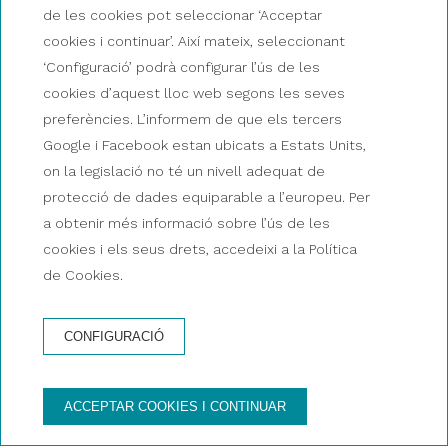
de les cookies pot seleccionar ‘Acceptar
AQUÍ COMENÇA LA TEVA PROPERA AVENTURA!
cookies i continuar’. Així mateix, seleccionant
Descobreix els nostres
‘Configuració’ podrà configurar l’ús de les
cookies d’aquest lloc web segons les seves
catamarans
preferències. L’informem de que els tercers
Google i Facebook estan ubicats a Estats Units,
on la legislació no té un nivell adequat de
protecció de dades equiparable a l’europeu. Per
a obtenir més informació sobre l’ús de les
cookies i els seus drets, accedeixi a la Política
RESERVA ARA
de Cookies.
RESERVA ARA
UN CATAMARÀ
UNA EXCURSIÓ
PRIVAT
CONFIGURACIÓ
DESCOBREIX LA MÀGIA DE LA NAVEGACIÓ A VELA!
ACCEPTAR COOKIES I CONTINUAR