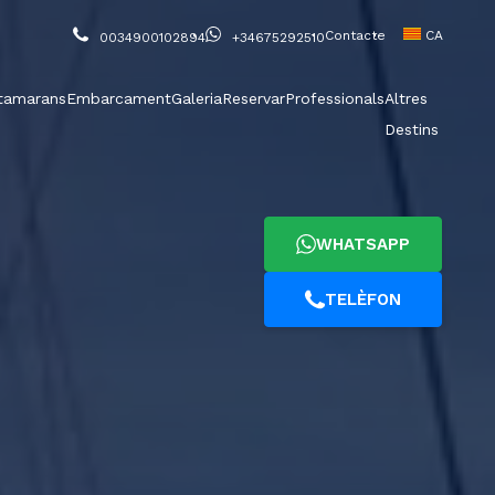
Contacte
CA
0034900102894
+34675292510
tamarans
Embarcament
Galeria
Reservar
Professionals
Altres
Destins
WHATSAPP
TELÈFON