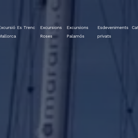
Excursió Es Trenc
Excursions
Excursions
Esdeveniments
Ca
Mallorca
Roses
Palamós
privats