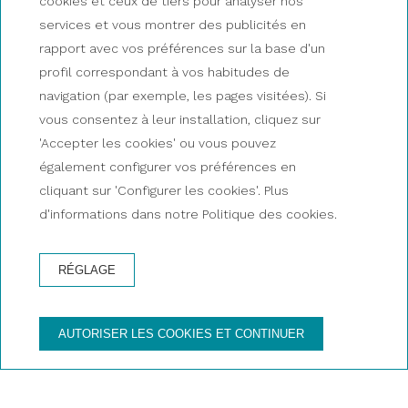
cookies et ceux de tiers pour analyser nos
catamaran vers les îles
services et vous montrer des publicités en
rapport avec vos préférences sur la base d'un
Formigues et Cap Roig
profil correspondant à vos habitudes de
navigation (par exemple, les pages visitées). Si
vous consentez à leur installation, cliquez sur
'Accepter les cookies' ou vous pouvez
également configurer vos préférences en
cliquant sur 'Configurer les cookies'. Plus
d'informations dans notre Politique des cookies.
RÉSERVEZ UNE EXCURSION DÈS
MAINTENANT
RÉGLAGE
EXCURSIONS PALAMÓS
AUTORISER LES COOKIES ET CONTINUER
Palamós - Îles Formigues