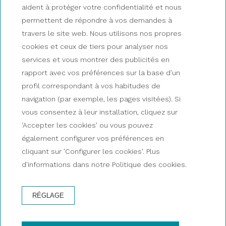
aident à protéger votre confidentialité et nous
permettent de répondre à vos demandes à
travers le site web. Nous utilisons nos propres
CÉLÉBREZ UN ÉVÉNEMENT UNIQUE EN MER!
cookies et ceux de tiers pour analyser nos
Événements privés
services et vous montrer des publicités en
rapport avec vos préférences sur la base d'un
profil correspondant à vos habitudes de
DEMANDEZ PLUS D'INFORMATIONS
navigation (par exemple, les pages visitées). Si
vous consentez à leur installation, cliquez sur
'Accepter les cookies' ou vous pouvez
également configurer vos préférences en
cliquant sur 'Configurer les cookies'. Plus
d'informations dans notre Politique des cookies.
RÉSERVEZ DÈS MAINTENANT UN
CATAMARAN PRIVÉ
RÉGLAGE