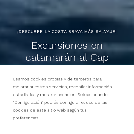
¡DESCUBRE LA COSTA BRAVA MÁS SALVAJE!
Excursiones en
catamarán al Cap
Norfeu
Usamos cookies propias y de terceros para
mejorar nuestros servicios, recopilar información
estadística y mostrar anuncios. Seleccionando
“Configuración” podrás configurar el uso de las
cookies de este sitio web según tus
preferencias.
RESERVA AHORA UNA EXCURSIÓN