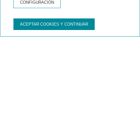
CONFIGURACIÓN
EXCURSIONES EN ROSES
ACEPTAR COOKIES Y CONTINUAR
Roses- Cap Norfeu-
Cadaques
Descubre el Cap Norfeu y sus calas solitarias
bordeadas de pinos y bruscos acantilados...
¡Déjate enamorar por los paisajes más salvajes
de la Costa Brava!