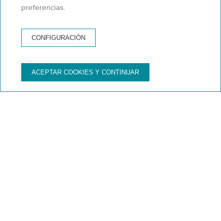
RESERVA AHORA
preferencias.
RESERVA AHORA
UN CATAMARÁN
UNA EXCURSIÓN
PRIVADO
CONFIGURACIÓN
¿DÓNDE NOS ENCONTRARÁS?
ACEPTAR COOKIES Y CONTINUAR
Punto de embarque en
Palma de Mallorca
Parking de pago cercano: Marquès de la sénia
Punto de Embarque Palma de Mallorca (Bahia de
Palma, Estación Marítima enfrente Auditorium)