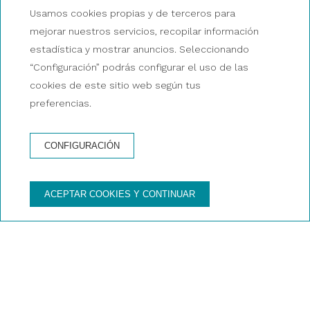
Usamos cookies propias y de terceros para
RESERVA AHORA TU EXCURSIÓN
mejorar nuestros servicios, recopilar información
estadística y mostrar anuncios. Seleccionando
“Configuración” podrás configurar el uso de las
cookies de este sitio web según tus
RESERVA AHORA
preferencias.
RESERVA AHORA
UN CATAMARÁN
UNA EXCURSIÓN
PRIVADO
CONFIGURACIÓN
¡VIVE UNA AUTÉNTICA EXPERIENCIA!
ACEPTAR COOKIES Y CONTINUAR
Magic Catamarans
¡Explora las maravillas del mar con Magic
Catamarans! Descubre la belleza de Mallorca
desde Palma y Colonia de Sant Jordi, o